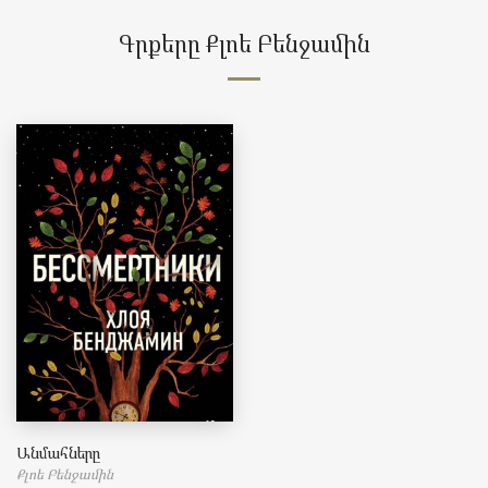
Գրքերը Քլոե Բենջամին
Անմահները
Քլոե Բենջամին