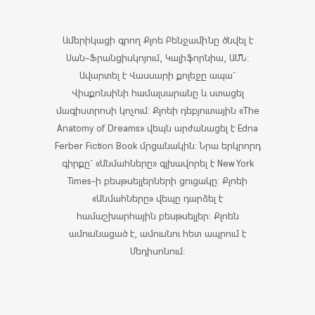
Ամերիկացի գրող Քլոե Բենջամինը ծնվել է
Սան-Ֆրանցիսկոյում, Կալիֆորնիա, ԱՄՆ:
Ավարտել է Վասսարի քոլեջը ապա`
Վիսքոնսինի համալսարանը և ստացել
մագիստրոսի կոչում: Քլոեի դեբյուտային «The
Anatomy of Dreams» վեպն արժանացել է Edna
Ferber Fiction Book մրցանակին: Նրա երկրորդ
գիրքը` «Անմահները» գլխավորել է New York
Times-ի բեսթսելլերների ցուցակը: Քլոեի
«Անմահները» վեպը դարձել է
համաշխարհային բեսթսելլեր: Քլոեն
ամուսնացած է, ամուսնու հետ ապրում է
Մեդիսոնում: