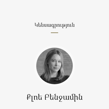
Կենսագրություն
Քլոե Բենջամին