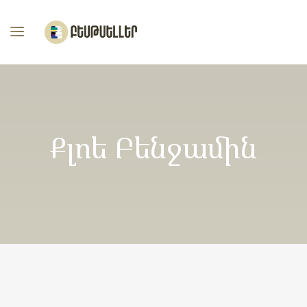
Քլոե Բենջամին