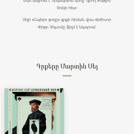
Սեյն ապրում է Չիկագոյում կնոջ՝ գրող Քեթլին
Ռունի հետ:
Սեյի «Հայելու գողը» գրքի հիման վրա ռեժիսոր
Փիթր Չելսոմը ֆիլմ է նկարում:
Գրքերը Մարտին Սեյ