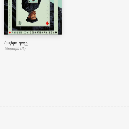
Հայելու գողը
Մարտին Սեյ