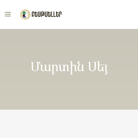
Մարտին Սեյ