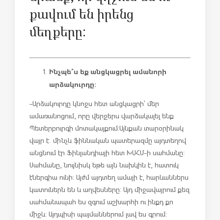
քավում են իրենց
մեղքերը:
Ինչպե՞ս եք անցկացրել ամանորի
արձակուրդը:
-Արձակուրդը կնոջս հետ անցկացրի՝ մեր
ամառանոցում, որը վերջերս վարձակալել ենք
Պետերբուրգի մոտակայքում:
Այնքան տարօրինակ
վայր է. մինչև ֆիննական պատերազմը այդտեղով
անցնում էր Ֆինլանդիայի հետ ԽՍՀՄ-ի սահմանը:
Սահմանը, նույնիսկ եթե այն նախկին է, հատուկ
էներգիա ունի: Այժմ այդտեղ ամայի է, հարևաններս
կատուներն են և աղվեսները: Այդ միջավայրում քեզ
սահմանապահ ես զգում աշխարհի ու ինքդ քո
միջև: Այդպիսի պայմաններում լավ ես գրում: