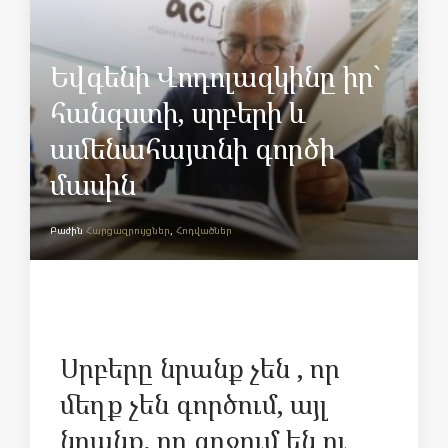
Եվգենի Վոդոլազկինը իր`
հանգստի, սրբերի և
ամենահայտնի գործի
մասին
Բաժին
Հարցազրույցներ
,
Հոդվածներ
Սրբերը նրանք չեն , որ
մեղք չեն գործում, այլ
նրանք, որ զղջում են ու