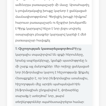
ամենօրյա բառապաշարի մի մասը: Արտահայտիչ
և բովանդակալից խոսքը կարևոր է ցանկացած
մասնագիտությունում: Գեղեցիկ խոսքի հիմքում՝
հարուստ բառապաշարն ու ճշգրիտ խոսելաոճն
է: Գիրք կարդալով հեշտ է նոր լեզու սովորել:
օտարալեզու բնագրեր կարդալով կարելի է մեծ
բառապաշար հավաքել:
Հիշողության կատարելագործում
5.
Գիրք
կարդալիս տպավորվում են գրքի հերոսները,
նրանց ապրելակերպը, կյանքի պատմությունը և
մի շարք այլ մանրուքներ: Մեր ուղեղը ցանկացած
նոր ինֆորմացիա կարող է հեշտությամբ ֆիքսել:
Հետաքրքիր է, որ նոր ինֆորմացիա ստանալիս,
հիշողության մեջ արդեն պահպանված հին
ինֆորմացիան ընդլայնվում է, փոխարենը
տարածք է ստեղծում՝ նոր, թարմ
տեղեկություններ «պահեստավորելու» համար: