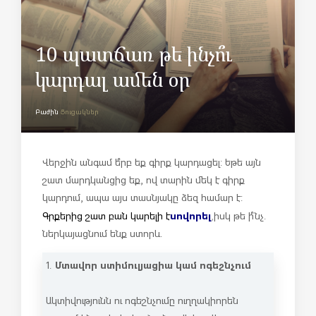
10 պատճառ թե ինչո՞ւ
կարդալ ամեն օր
Բաժին
Ցուցակներ
Վերջին անգամ ե՞րբ եք գիրք կարդացել: Եթե այն
շատ մարդկանցից եք, ով տարին մեկ է գիրք
կարդում, ապա այս տասնյակը ձեզ համար է:
սովորել
Գրքերից շատ բան կարելի է
,
իսկ թե ի՞նչ.
ներկայացնում ենք ստորև.
Մտավոր ստիմուլյացիա կամ ոգեշնչում
1.
Ակտիվությունն ու ոգեշնչումը ուղղակիորեն