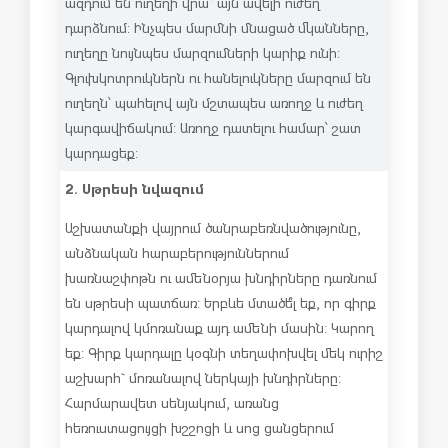
ազդում են ուղեղի վրա` այն ավելի ուժեղ
դարձնում: Ինչպես մարմնի մնացած մկանները,
ուղեղը նույնպես մարզումների կարիք ունի:
Գլուխկոտրուկներն ու հանելուկները մարզում են
ուղեղն՝ պահելով այն մշտապես առողջ և ուժեղ
կարգավիճակում: Առողջ դատելու համար՝ շատ
կարդացեք:
2. Սթրեսի նվազում
Աշխատանքի վայրում ծանրաբեռնվածությունը,
անձնական հարաբերություններում
խառնաշփոթն ու ամենօրյա խնդիրները դառնում
են սթրեսի պատճառ: Երբևե մտածե՞լ եք, որ գիրք
կարդալով կմոռանաք այդ ամենի մասին: Կարող
եք: Գիրք կարդալը կօգնի տեղափոխվել մեկ ուրիշ
աշխարհ` մոռանալով ներկայի խնդիրները:
Հարմարավետ սենյակում, առանց
հեռուստացույցի խշշոցի և սոց ցանցերում