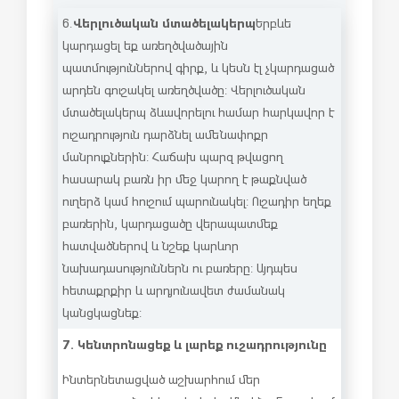
Վերլուծական մտածելակերպ
6.
Երբևե
կարդացել եք առեղծվածային
պատմություններով գիրք, և կեսն էլ չկարդացած
արդեն գուշակել առեղծվածը: Վերլուծական
մտածելակերպ ձևավորելու համար հարկավոր է
ուշադրություն դարձնել ամենափոքր
մանրուքներին: Հաճախ պարզ թվացող
հասարակ բառն իր մեջ կարող է թաքնված
ուղերձ կամ հուշում պարունակել: Ուշադիր եղեք
բառերին, կարդացածը վերապատմեք
հատվածներով և նշեք կարևոր
նախադասություններն ու բառերը: Այդպես
հետաքրքիր և արդյունավետ ժամանակ
կանցկացնեք:
7. Կենտրոնացեք և լարեք ուշադրությունը
Ինտերնետացված աշխարհում մեր