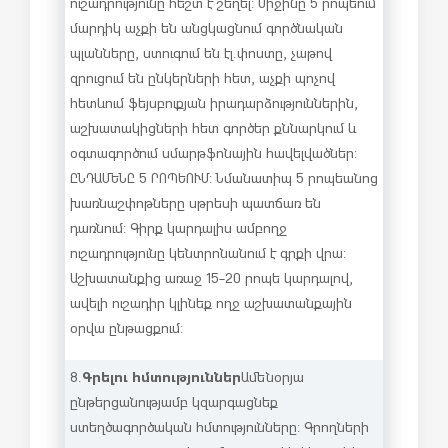
ուշադրությունը հեշտ է շեղել: Միջինը 5 րոպեում
մարդիկ աչքի են անցկացնում գործնական
պլանները, ստուգում են էլ.փոստը, չաթով
զրուցում են ընկերների հետ, աչքի պոչով
հետևում ֆեյսբուքյան իրադարձություններին,
աշխատակիցների հետ գործեր քննարկում և
օգտագործում սմարթֆոնային հավելվածներ:
ԸՆԴԱՄԵՆԸ 5 ՐՈՊԵՈՒՄ: Նմանատիպ 5 րոպեանոց
խառնաշփոթները սթրեսի պատճառ են
դառնում: Գիրք կարդալիս ամբողջ
ուշադրությունը կենտրոնանում է գրքի վրա:
Աշխատանքից առաջ 15-20 րոպե կարդալով,
ավելի ուշադիր կլինեք ողջ աշխատանքային
օրվա ընթացքում:
Գրելու հմտություններ
8.
Ամենօրյա
ընթերցանությամբ կզարգացնեք
ստեղծագործական հմտությունները: Գրողների