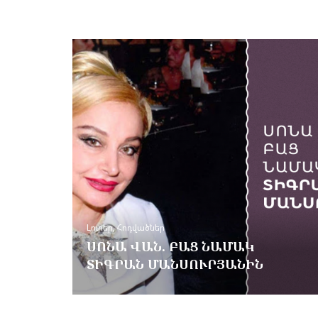
Գլխավոր Էջ
,
Լուրեր
ԲԱՆԱՍՏԵՂԾՈՒԹՅՈՒՆՆԵՐ
ՊԱՏԵՐԱԶՄԻ ՄԱՍԻՆ. ԳՈՌ
ԵՓՐԵՄՅԱՆ