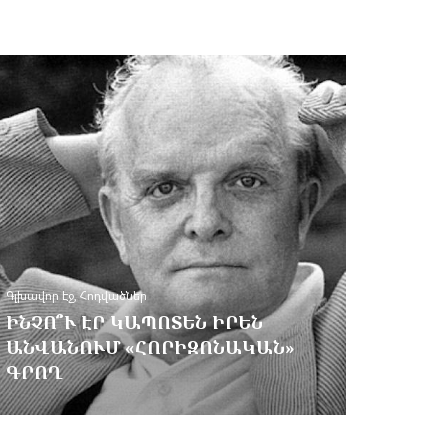
Գլխավոր Էջ
,
Հոդվածներ
,
Ցուցակներ
Ի՞ՆՉ ԿԱՐԴԱԼ ԱՄՌԱՆԸ