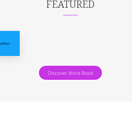
FEATURED
ction.
Discover More Book