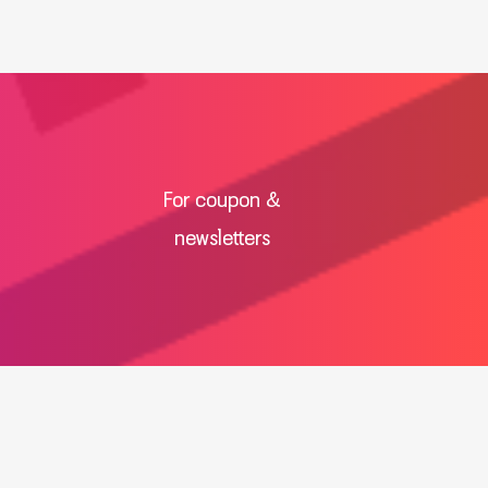
For coupon &
newsletters