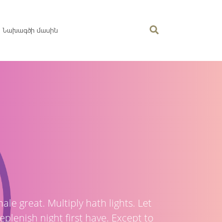
Նախագծի մասին
ale great. Multiply hath lights. Let
eplenish night first have. Except to