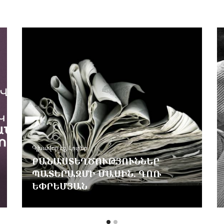
Գլխավոր Էջ
,
Հոդվածներ
ԻՆՉՈ՞Ւ ԷՐ ԿԱՊՈՏԵՆ ԻՐԵՆ
ԱՆՎԱՆՈՒՄ «ՀՈՐԻԶՈՆԱԿԱՆ»
ԳՐՈՂ