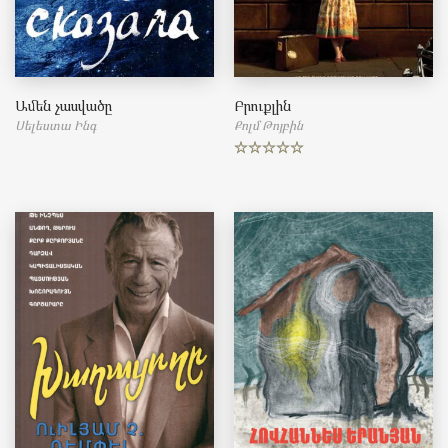
Ամեն չասվածը
Բրուքլին
Սելեստա Ինգ
Քոլմ Թոյբին
Rated
5.00
out of 5