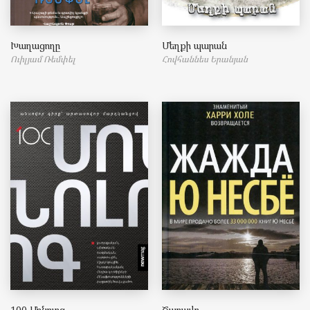
Խաղացողը
Մեղքի պարան
Ուիլյամ Ռեմփել
Հովհաննես Երանյան
100 Մոնոլոգ
Ծարավը