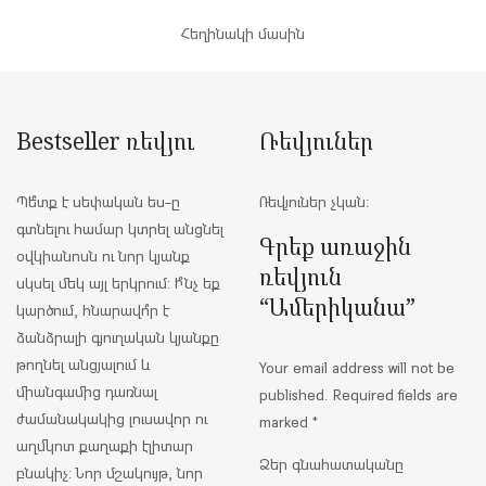
Հեղինակի մասին
Bestseller ռեվյու
Ռեվյուներ
Պե՞տք է սեփական ես-ը
Ռեվյուներ չկան։
գտնելու համար կտրել անցնել
Գրեք առաջին
օվկիանոսն ու նոր կյանք
ռեվյուն
սկսել մեկ այլ երկրում: Ի՞նչ եք
“Ամերիկանա”
կարծում, հնարավո՞ր է
ձանձրալի գյուղական կյանքը
թողնել անցյալում և
Your email address will not be
միանգամից դառնալ
published.
Required fields are
ժամանակակից լուսավոր ու
marked
*
աղմկոտ քաղաքի էլիտար
Ձեր գնահատականը
բնակիչ: Նոր մշակույթ, նոր