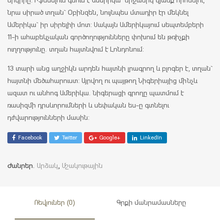
երկիրը: Իֆեմելուն գնում է Ամերիկա` երջանիկ կյանք որոնելու,
նրա սիրած տղան` Օբինզեն, նույնպես մտադիր էր մեկնել
Ամերիկա` իր սիրելիի մոտ: Սակայն Ամերիկայում սեպտեմբերի
11-ի ահաբեկչական գործողությունները փոխում են թռիչքի
ուղղությունը. տղան հայտնվում է Լոնդոնում:
13 տարի անց աղջիկն արդեն հայտնի լրագրող և բլոգեր է, տղան`
հայտնի մեծահարուստ: Այրվող ու պայթող Նիգերիայից մինչև
ազատ ու անհոգ Ամերիկա. նիգերացի գրողը պատմում է
ռասիզմի դրսևորումների և սեփական ես-ը գտնելու
դժվարությունների մասին:
Facebook
Twitter
Google+
LinkedIn
Ժանրեր.
Արձակ
,
Մշակութային
Ռեվյուներ (0)
Գրքի մանրամասները