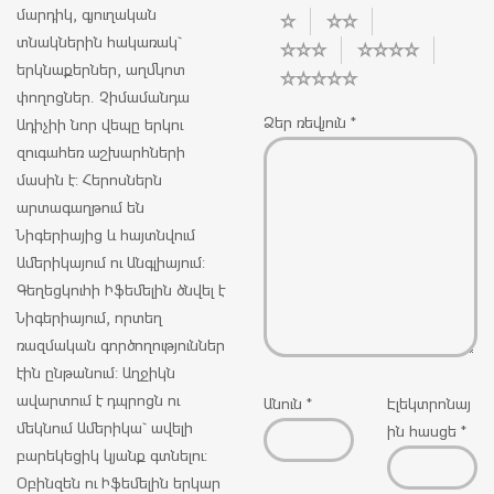
մարդիկ, գյուղական
տնակներին հակառակ`
երկնաքերներ, աղմկոտ
փողոցներ. Չիմամանդա
Ձեր ռեվյուն
*
Ադիչիի նոր վեպը երկու
զուգահեռ աշխարհների
մասին է: Հերոսներն
արտագաղթում են
Նիգերիայից և հայտնվում
Ամերիկայում ու Անգլիայում:
Գեղեցկուհի Իֆեմելին ծնվել է
Նիգերիայում, որտեղ
ռազմական գործողություններ
էին ընթանում: Աղջիկն
ավարտում է դպրոցն ու
Անուն
*
Էլեկտրոնայ
մեկնում Ամերիկա` ավելի
ին հասցե
*
բարեկեցիկ կյանք գտնելու:
Օբինզեն ու Իֆեմելին երկար