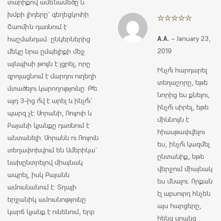
տարիքով ամենամեծը և
խմբի լիդերը` գեղեցկուհի
Շաոմին դառնում է
Rated
5
out
of 5
A.A.
–
January 23,
հաշմանդամ. ընկերներից
2019
մեկը նրա ըմպելիքի մեջ
այնպիսի թույն է լցրել, որը
Ինչո՞ւ հարդարել
զրոյացնում է մարդու ուղեղի
տեղաշորը, եթե
մտածելու կարողությունը: Թե
նորից ես քնելու,
այդ 3-ից ո՞վ է արել և ինչո՞ւ`
ինչո՞ւ սիրել, եթե
պարզ չէ: Մորանի, Ռույուի և
միևնույն է
Բայանի կյանքը դառնում է
հիասթափվելու
անտանելի: Մորանն ու Ռույուն
ես, ինչո՞ւ կազմել
տեղափոխվում են Ամերիկա`
ընտանիք, եթե
նախընտրելով միայնակ
վերջում միայնակ
ապրել, իսկ Բայանն
ես մնալու։ Որքան
ամուսնանում է: Տղայի
էլ աբսուրդ հնչեն
երջանիկ ամուսնությունը
այս հարցերը,
կարճ կյանք է ունենում, երբ
հենց սրանց