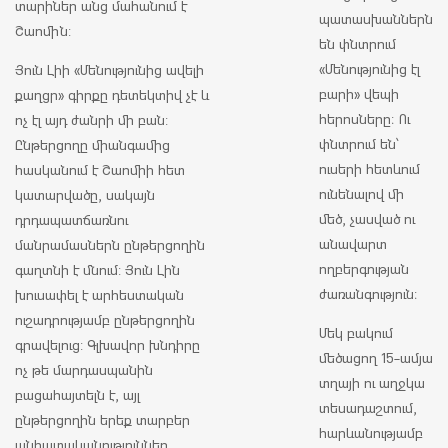
տարիներ անց մահանում է
պատասխաններն
Շաոմին:
են փնտրում
«Մենությունից էլ
Յուն Լիի «Մենությունից ավելի
բարի» վեպի
քաղցր» գիրքը դետեկտիվ չէ և
հերոսները։ Ու
ոչ էլ այդ ժանրի մի բան:
փնտրում են՝
Ընթերցողը միանգամից
ուսերի հետևում
հասկանում է Շաոմիի հետ
ունենալով մի
կատարվածը, սակայն
մեծ, չասված ու
դրդապատճառն ու
անավարտ
մանրամասներն ընթերցողին
ողբերգության
գաղտնի է մնում: Յուն Լին
ժառանգություն։
խուսափել է արհեստական
ուշադրությամբ ընթերցողին
Մեկ բակում
գրավելուց: Գլխավոր խնդիրը
մեծացող 15-ամյա
ոչ թե մարդասպանին
տղայի ու աղջկա
բացահայտելն է, այլ
տեսադաշտում,
ընթերցողին երեք տարբեր
հարևանությամբ
անհատականություններ