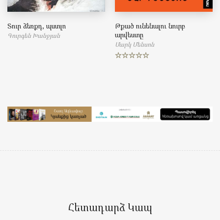
Տուր ձեռքդ, պստլո
Թքած ունենալու նուրբ
արվեստը
Գուրգեն Խանջյան
Մարկ Մենսոն
Rated
5.00
out of 5
Հետադարձ Կապ