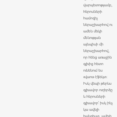
վարպետությամբ,
հերոսների
համոզիչ
ներաշխարհով ու
ամեն մեկի
մենության
այնպիսի մի
ներաշխարհով,
որ հենց առաջին
գլխից հետո
ունենում ես
«վաու» էֆեկտ։
Իսկ վեպի թերևս
գլխավոր ուղերձը
և հերոսների
գլխավոր՝ իսկ ինչ
կա ավելի
հանգիստ, ավելի