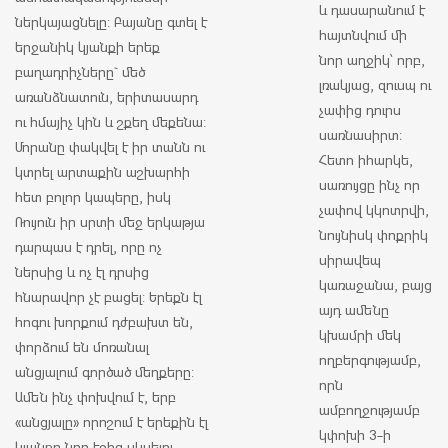
և դասարանում է
ներկայացնելը: Բայանը գտել է
հայտնվում մի
երջանիկ կյանքի երեք
նոր աղջիկ՝ որբ,
բաղադրիչները` մեծ
լռակյաց, զուսպ ու
առանձնատուն, երիտասարդ
չափից դուրս
ու հմայիչ կին և շքեղ մեքենա:
սառնասիրտ։
Մորանը փակվել է իր տանն ու
Հետո իհարկե,
կտրել արտաքին աշխարհի
սառույցը ինչ որ
հետ բոլոր կապերը, իսկ
չափով կկոտրվի,
Ռույուն իր սրտի մեջ երկաթյա
նույնիսկ փոքրիկ
դարպաս է դրել, որը ոչ
սիրավեպ
ներսից և ոչ էլ դրսից
կառաջանա, բայց
հնարավոր չէ բացել: Երեքն էլ
այդ ամենը
հոգու խորքում դժբախտ են,
կխամրի մեկ
փորձում են մոռանալ
ողբերգությամբ,
անցյալում գործած մեղքերը:
որն
Ամեն ինչ փոխվում է, երբ
ամբողջությամբ
«անցյալը» որոշում է երեքին էլ
կփոխի 3-ի
կյանքը նոր էջից սկսելու