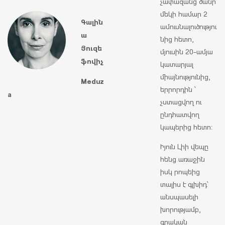
չափազանց ծանր՝
մեկի համար 2
Գալին
ամուսնալուծությու
ա
նից հետո,
Յուզե
մյուսին 20-ամյա
ֆովիչ
կատարյալ
միայնությունից,
Meduz
երրորդին ՝
a
չստացվող ու
ընդհատվող
կապերից հետո։
Իյուն Լիի վեպը
հենց առաջին
իսկ րոպեից
տալիս է գլխիդ՝
անսպասելի
խորությամբ,
գրական