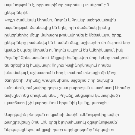
rating
սպանությունն է, որը տարիներ շարունակ տանջում է 3
ընկերներին:
Փոքր ժամանակ Մորանը, Ռույուն և Բոյանը առեղծվածային
սպանության մասնակից են եղել, որի ժամանակ իրենց
ընկերներից մեկը մահացու թունավորվել է: Մեծանալով երեք
ընկերները բաժանվել են և ամեն մեկը աշխարհի մի ծայրում նոր
կյանք է սկսել: Մորանն ու Ռույուն ապրում են Ամերիկայում, իսկ
Բոյանը` Չինաստանում: Անցյալի հանցավոր մութ էջերը տանջում
են երեքին էլ հավասար: Ռույուն Կալիֆորնիայում որպես
խնամակալ է աշխատում և հոգ է տանում տեղացի մի կնոջ
ծնողների: Մորանը Վիսկոնսինում այցելում է իր նախկին
ամուսնուն, ում չափից դուրս շատ բարության պատճառով Մորանը
նախընտրեց միայնակ մնալ: Բոյանը անցյալում կատարվածի
պատճառով չի կարողանում երջանիկ կյանք կառուցել:
Մարդկային բնության ու կյանքի մասին «Մենությունից ավելի
քաղցր» վեպը Յուն Լին գրել է յուրահատուկ զգայունությամբ`
ներկայացնելով անցյալի դառը ազդեցությունը ներկայի ու