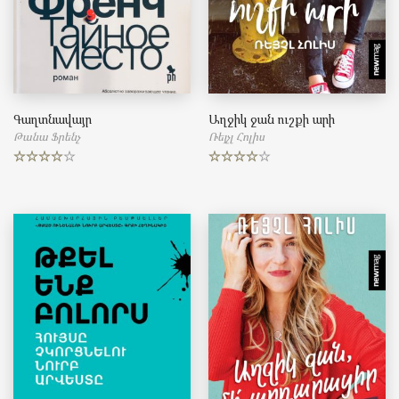
Գաղտնավայր
Աղջիկ ջան ուշքի արի
Թանա Ֆրենչ
Ռեյչլ Հոլիս
Rated
Rated
4.50
4.00
out
out of 5
of 5