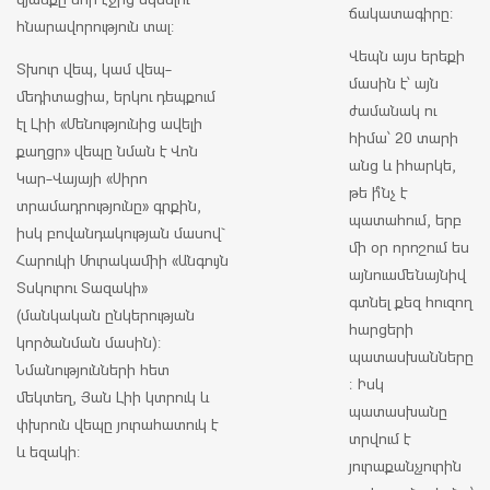
ճակատագիրը։
հնարավորություն տալ:
Վեպն այս երեքի
Տխուր վեպ, կամ վեպ-
մասին է՝ այն
մեդիտացիա, երկու դեպքում
ժամանակ ու
էլ Լիի «Մենությունից ավելի
հիմա՝ 20 տարի
քաղցր» վեպը նման է Վոն
անց և իհարկե,
Կար-Վայայի «Սիրո
թե ի՞նչ է
տրամադրությունը» գրքին,
պատահում, երբ
իսկ բովանդակության մասով`
մի օր որոշում ես
Հարուկի Մուրակամիի «Անգույն
այնուամենայնիվ
Տսկուրու Տազակի»
գտնել քեզ հուզող
(մանկական ընկերության
հարցերի
կործանման մասին):
պատասխանները
Նմանությունների հետ
։ Իսկ
մեկտեղ, Յան Լիի կտրուկ և
պատասխանը
փխրուն վեպը յուրահատուկ է
տրվում է
և եզակի:
յուրաքանչյուրին