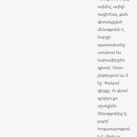
ազնիվ, ավելի
ռացիոնալ, քան
գիտակցված
մենությունն է,
հարցի
պատասխանը
ստանում ես
նախավերջին
գլխում։ Հետո
ընթերցում ևս 2
էջ։ Փակում
գիրքը։ Ու գնում
գրկելու քո
սիրելլիին։
Մենությունից էլ
բարի՝
հոգատարություն
ն է։ Սերն ու