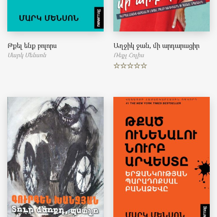
Թքել ենք բոլորս
Աղջիկ ջան, մի արդարացիր
Մարկ Մենսոն
Ռեյչլ Հոլիս
Rated
5.00
out of 5