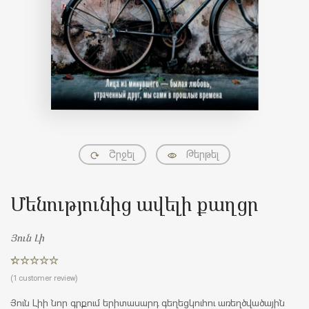
Շրջել
Թերթել
Մենությունից ավելի քաղցր
Յուն Լի
Rated
1
5.00
(
1
customer review)
out of 5
based on
Յուն Լիի նոր գրքում երիտասարդ գեղեցկուհու առեղծվածային
customer