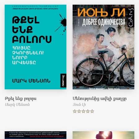
Թքել ենք բոլորս
Մենությունից ավելի քաղցր
Մարկ Մենսոն
Յուն Լի
Rated
5.00
out of 5