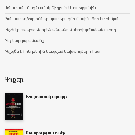
Սոնա Վան. Բաց նամակ Տիգրան Մանսուրյանին
Բանաստեղծություններ պատերազմի մասին. Գոռ Եփրեմյան
Ինչո՞ւ էր Կապոտեն իրեն անվանում «հորիզոնական» գրող
Ի՞նչ կարդալ ամռանը
Ինչպե՞ս է Բրեդբերին կապված կախարդների հետ
Գրքեր
Խայտառակ արարք
Սովորության ուժը