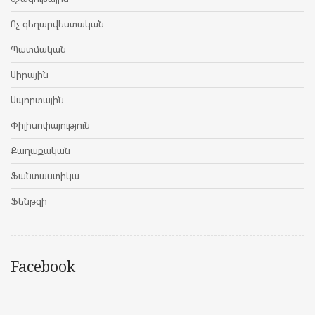
Ոչ գեղարվեստական
Պատմական
Սիրային
Սպորտային
Փիլիսոփայություն
Քաղաքական
Ֆանտաստիկա
Ֆենթզի
Facebook