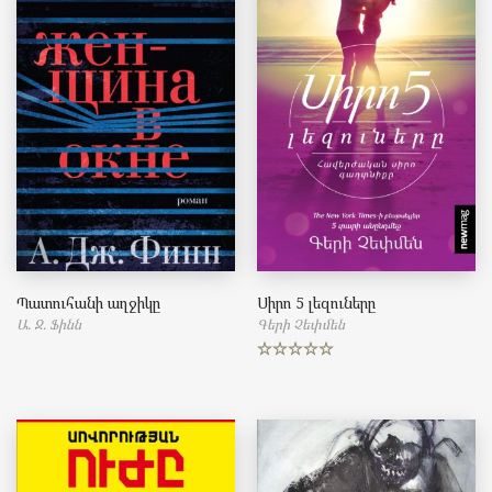
Պատուհանի աղջիկը
Սիրո 5 լեզուները
Ա. Ջ. Ֆինն
Գերի Չեփմեն
Rated
5.00
out of 5