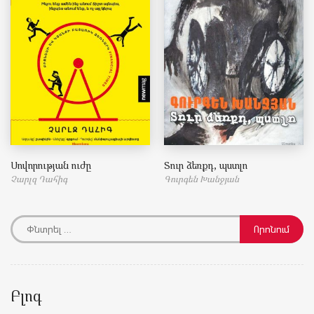
Սովորության ուժը
Տուր ձեռքդ, պստլո
Չարլզ Դահիգ
Գուրգեն Խանջյան
Բլոգ