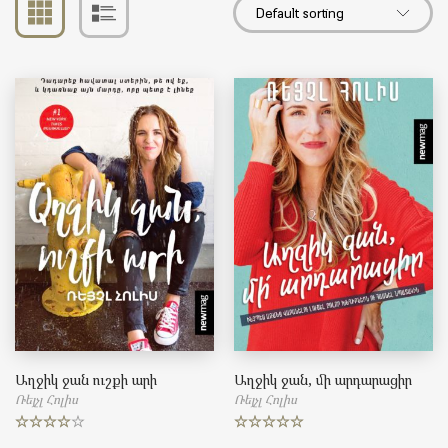
Աղջիկ ջան ուշքի արի
Աղջիկ ջան, մի արդարացիր
Ռեյչլ Հոլիս
Ռեյչլ Հոլիս
Rated
4.50
Rated
5.00