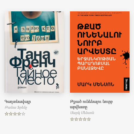
out of 5
out of 5
Գաղտնավայր
Թքած ունենալու նուրբ
արվեստը
Թանա Ֆրենչ
Մարկ Մենսոն
Rated
4.00
out
Rated
5.00
of 5
out of 5