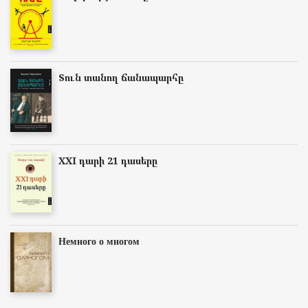
Տուն տանող ճանապարհը
XXI դարի 21 դասերը
Немного о многом