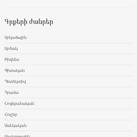
Գրքերի ժանրեր
Արկածային
Արձակ
Բիզնես
Գիտական
Դետեկտիվ
Դրամա
Հոգեբանական
Հուշեր
Մանկական
Մշակութային