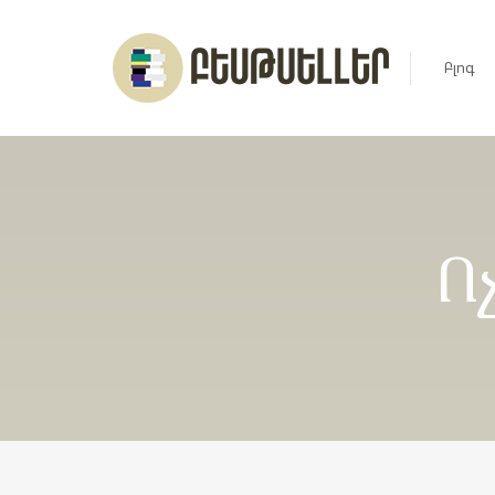
Բլոգ
Լուրեր
Հարցազ
Ո
Հոդված
Ռեյտին
Ցուցակ