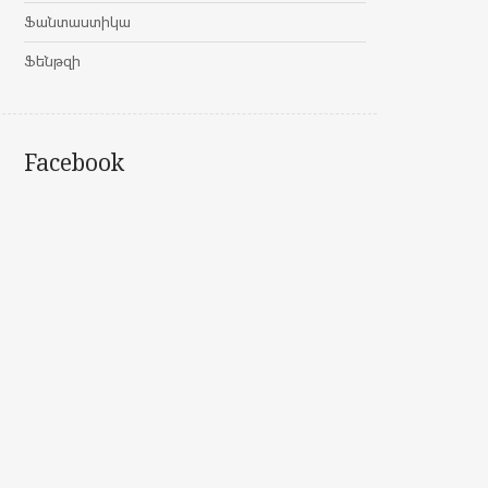
Ֆանտաստիկա
Ֆենթզի
Facebook