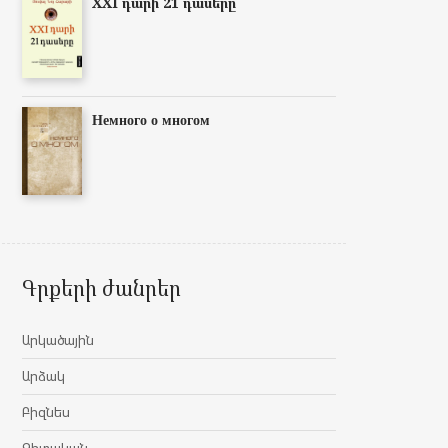
XXI դարի 21 դասերը
Немного о многом
Գրքերի ժանրեր
Արկածային
Արձակ
Բիզնես
Գիտական