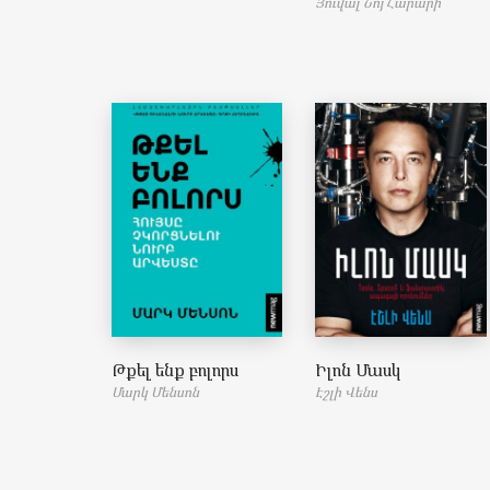
Յուվալ Նոյ Հարարի
Թքել ենք բոլորս
Իլոն Մասկ
Մարկ Մենսոն
Էշլի Վենս