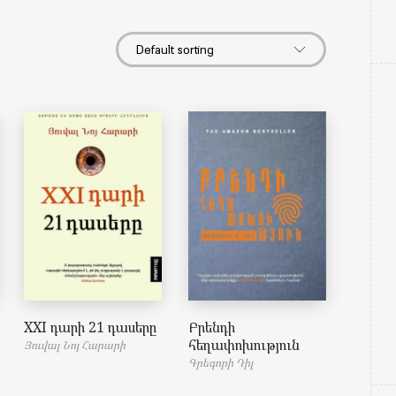
XXI դարի 21 դասերը
Բրենդի
հեղափոխություն
Յուվալ Նոյ Հարարի
Գրեգորի Դիլ