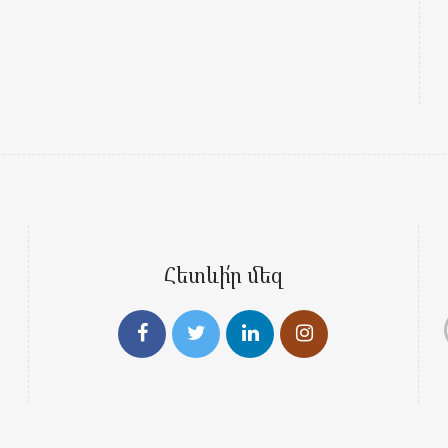
Հետևի՛ր մեզ