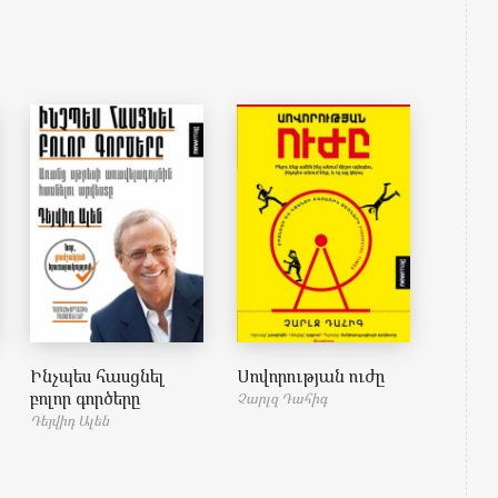
Ինչպես հասցնել
Սովորության ուժը
բոլոր գործերը
Չարլզ Դահիգ
Դեյվիդ Ալեն