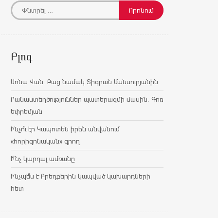
Բլոգ
Սոնա Վան. Բաց նամակ Տիգրան Մանսուրյանին
Բանաստեղծություններ պատերազմի մասին. Գոռ
Եփրեմյան
Ինչո՞ւ էր Կապոտեն իրեն անվանում
«հորիզոնական» գրող
Ի՞նչ կարդալ ամռանը
Ինչպե՞ս է Բրեդբերին կապված կախարդների
հետ