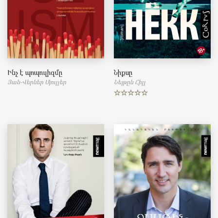
Ինչ է պոպուլիզմը
Նիքսը
Յան-Վերներ Մյուլլեր
Նեյթըն Հիլլ
Rated
5.00
out of 5