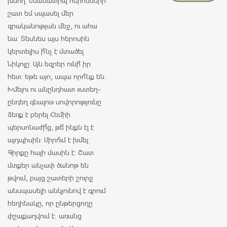
խմող: Նմանատիպ հերոսների
շատ եմ սպասել մեր
գրականության մեջ, ու ահա
նա: Տեսնես այս հերոսին
կերտելիս ի՞նչ է մտածել
Նիկոլը: Այն եզրեր ունի՞ իր
հետ: Եթե այո, ապա որո՞նք են:
Խմելու ու անընդհատ «ստեղ-
ընդեղ գնալու» սովորությունը
ձեռք է բերել Հեմիի
պերսոնաժի՞ց, թե՞ ինքն էլ է
այդպիսին: Սիրո՞ւմ է խմել:
Գիրքը հայի մասին է: Շատ
մտքեր անչափ ծանոթ են
թվում, բայց շատերի շուրջ
անսպասելի անկյունով է գրում
հեղինակը, որ ընթերցողը
փշաքաղվում է. առանց