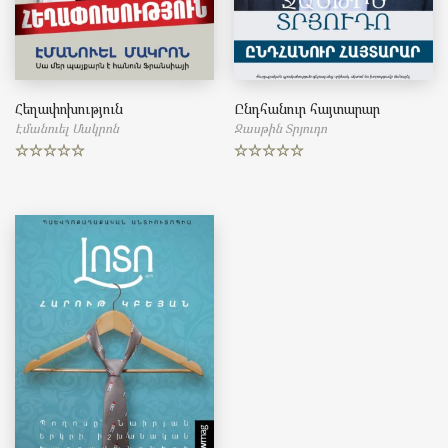
Հեղափոխություն
Ընդհանուր հայտարար
Էմանուել Մակրոն
Ջասթին Տրյուդո
Rated
5.00
Rated
5.00
out of 5
out of 5