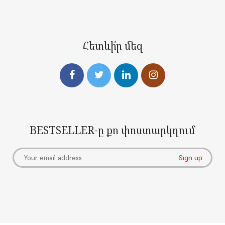
Հետևի՛ր մեզ
BESTSELLER-ը քո փոստարկղում