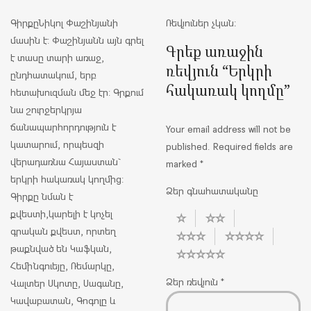
Գիրքը
Նիկոլ Փաշինյան
ի
Ռեվյուներ չկան։
մասին է: Փաշինյանն այն գրել
Գրեք առաջին
է տասը տարի առաջ,
ռեվյուն “Երկրի
ընդհատակում, երբ
հակառակ կողմը”
հետախուզման մեջ էր: Գրքում
նա շուրջերկրյա
ճանապարհորդություն է
Your email address will not be
կատարում, որպեսզի
published.
Required fields are
վերադառնա Հայաստան`
marked
*
երկրի հակառակ կողմից:
Ձեր գնահատականը
Գիրքը նման է
քվեստի,կարելի է կոչել
գրական քվեստ, որտեղ
թաքնված են Կաֆկան,
Հեմինգուեյը, Ռեմարկը,
Ձեր ռեվյուն
*
Վալտեր Սկոտը, Սագանը,
Կավաբատան, Գոգոլը և