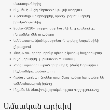
մասնագետներից
Ինչպե՞ս է անցել Գերտրուդ Սթայնի առօրյան
7 ֆենթեզի աուդիոգրքեր, որոնք կօգնեն կտրվել
իրականությունից
Booker-2020-ի շորթ-լիստը հայտնի է․ ցուցակում կա
ընդամենը մեկ տղամարդ
Ամենատարածված էլեկտրոնային գրքերը կարանտինի
ընթացքում
«Ведьмак»․ գրքեր, որոնք պետք է կարդալ հաջորդաբար
Ինչո՞վ զբաղվել կարանտինի ժամանակ
Ջորջ Մարտինը կարանտինի մեջ է․ ինչո՞վ է զբաղվում
ինքնամեկուսացված գրողը
Հաճախ գլուխգործոցներ ստեղծելու համար հարկավոր են
ամենահասարակ իրերը
Ինչպե՞ս են ձևավորվել գրականության ուղղությունները
Ամսական արխիվ