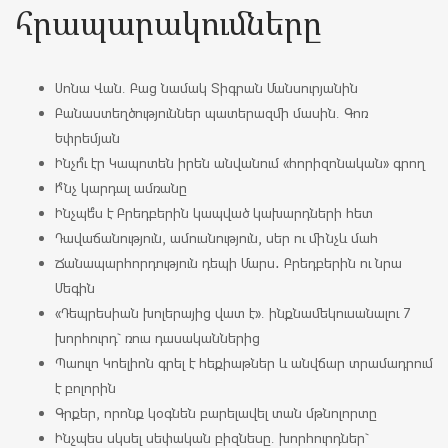
հրապարակումները
Սոնա Վան. Բաց նամակ Տիգրան Մանսուրյանին
Բանաստեղծություններ պատերազմի մասին. Գոռ
Եփրեմյան
Ինչո՞ւ էր Կապոտեն իրեն անվանում «հորիզոնական» գրող
Ի՞նչ կարդալ ամռանը
Ինչպե՞ս է Բրեդբերին կապված կախարդների հետ
Դավաճանություն, ամուսնություն, սեր ու մինչև մահ
Ճանապարհորդություն դեպի Մարս․ Բրեդբերին ու նրա
Մեգին
«Դեպրեսիան խոլերայից վատ է». ինքնամեկուսանալու 7
խորհուրդ` ռուս դասականներից
Պաուլո Կոելիոն գրել է հեքիաթներ և անվճար տրամադրում
է բոլորին
Գրքեր, որոնք կօգնեն բարելավել տան մթնոլորտը
Ինչպես սկսել սեփական բիզնեսը. խորհուրդներ`