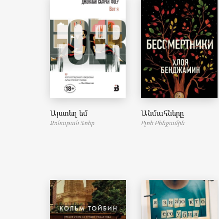
Այստեղ եմ
Անմահները
Ջոնաթան Ֆոեր
Քլոե Բենջամին