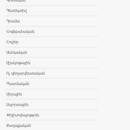
Դետեկտիվ
Դրամա
Հոգեբանական
Հուշեր
Մանկական
Մշակութային
Ոչ գեղարվեստական
Պատմական
Սիրային
Սպորտային
Փիլիսոփայություն
Քաղաքական