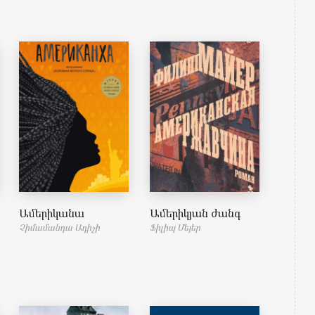
of 5
Ամերիկանա
Ամերիկյան ժանգ
Չիմամանդա Ադիչի
Ֆիլիպ Մեյեր