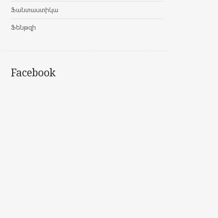
Ֆանտաստիկա
Ֆենթզի
Facebook