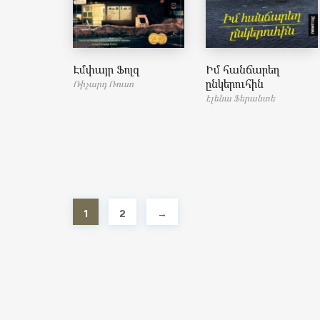
Էմփայր Ֆոլզ
Իմ հանճարեղ
ընկերուհին
Ռիչարդ Ռուսո
Էլենա Ֆերանտե
1
2
→