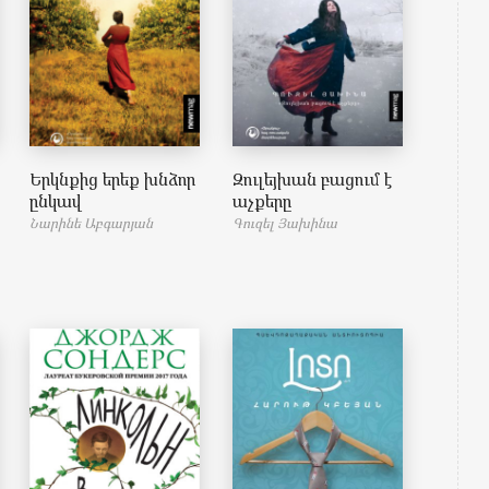
Երկնքից երեք խնձոր
Զուլեյխան բացում է
ընկավ
աչքերը
Նարինե Աբգարյան
Գուզել Յախինա