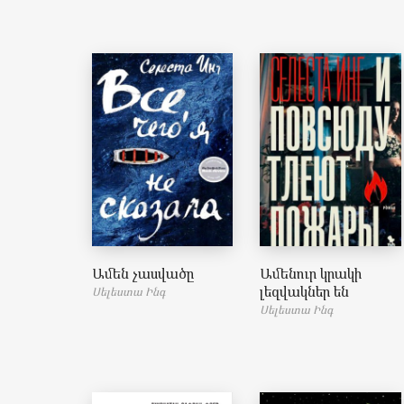
Ամեն չասվածը
Ամենուր կրակի
լեզվակներ են
Սելեստա Ինգ
Սելեստա Ինգ