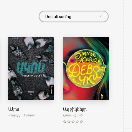
Ակոս
Աղջիկները
Վալերի Մանտո
Էմմա Քլայն
Rated
3.50
out