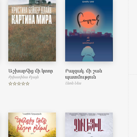
Աշխարհից մի կտոր
Բալզակ. մի շան
պատմություն
Քրիստինա Քլայն
Լևոն Նես
Rated
5.00
out of 5