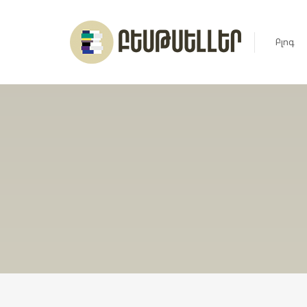
Բլոգ
Լուրեր
Հարցազ
Հոդված
Ռեյտին
Ցուցակ