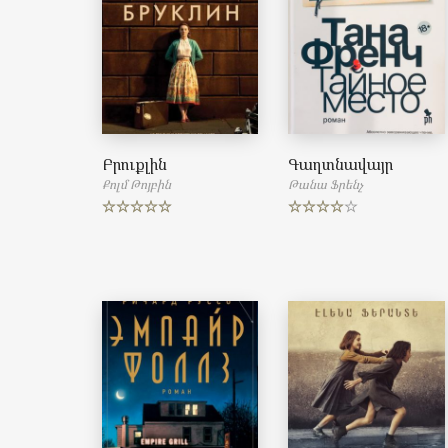
Բրուքլին
Գաղտնավայր
Քոլմ Թոյբին
Թանա Ֆրենչ
Rated
5.00
Rated
out of 5
4.00
out
of 5