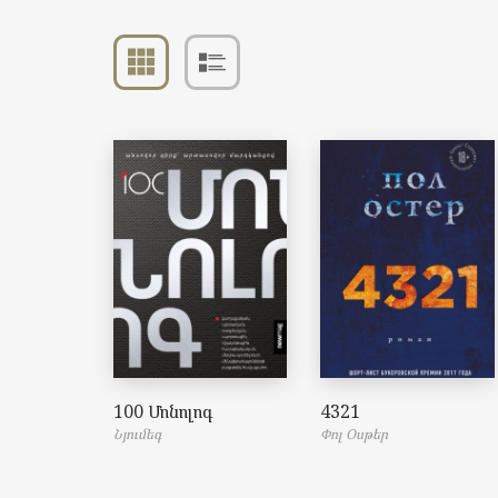
100 Մոնոլոգ
4321
Նյումեգ
Փոլ Օսթեր