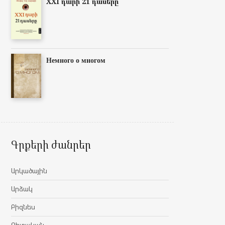
XXI դարի 21 դասերը
Немного о многом
Գրքերի ժանրեր
Արկածային
Արձակ
Բիզնես
Գիտական